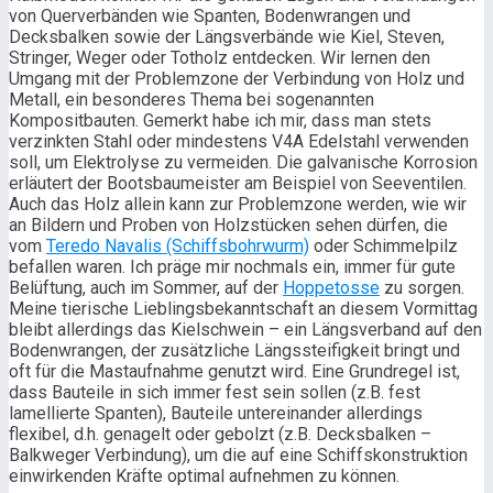
von Querverbänden wie Spanten, Bodenwrangen und
Decksbalken sowie der Längsverbände wie Kiel, Steven,
Stringer, Weger oder Totholz entdecken. Wir lernen den
Umgang mit der Problemzone der Verbindung von Holz und
Metall, ein besonderes Thema bei sogenannten
Kompositbauten. Gemerkt habe ich mir, dass man stets
verzinkten Stahl oder mindestens V4A Edelstahl verwenden
soll, um Elektrolyse zu vermeiden. Die galvanische Korrosion
erläutert der Bootsbaumeister am Beispiel von Seeventilen.
Auch das Holz allein kann zur Problemzone werden, wie wir
an Bildern und Proben von Holzstücken sehen dürfen, die
vom
Teredo Navalis (Schiffsbohrwurm)
oder Schimmelpilz
befallen waren. Ich präge mir nochmals ein, immer für gute
Belüftung, auch im Sommer, auf der
Hoppetosse
zu sorgen.
Meine tierische Lieblingsbekanntschaft an diesem Vormittag
bleibt allerdings das Kielschwein – ein Längsverband auf den
Bodenwrangen, der zusätzliche Längssteifigkeit bringt und
oft für die Mastaufnahme genutzt wird. Eine Grundregel ist,
dass Bauteile in sich immer fest sein sollen (z.B. fest
lamellierte Spanten), Bauteile untereinander allerdings
flexibel, d.h. genagelt oder gebolzt (z.B. Decksbalken –
Balkweger Verbindung), um die auf eine Schiffskonstruktion
einwirkenden Kräfte optimal aufnehmen zu können.