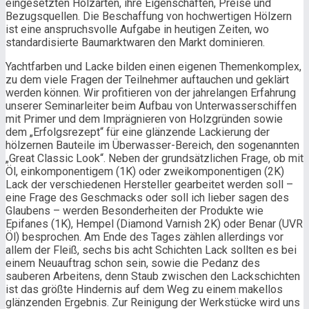
eingesetzten Holzarten, ihre Eigenschaften, Preise und
Bezugsquellen. Die Beschaffung von hochwertigen Hölzern
ist eine anspruchsvolle Aufgabe in heutigen Zeiten, wo
standardisierte Baumarktwaren den Markt dominieren.
Yachtfarben und Lacke bilden einen eigenen Themenkomplex,
zu dem viele Fragen der Teilnehmer auftauchen und geklärt
werden können. Wir profitieren von der jahrelangen Erfahrung
unserer Seminarleiter beim Aufbau von Unterwasserschiffen
mit Primer und dem Imprägnieren von Holzgründen sowie
dem „Erfolgsrezept“ für eine glänzende Lackierung der
hölzernen Bauteile im Überwasser-Bereich, den sogenannten
„Great Classic Look“. Neben der grundsätzlichen Frage, ob mit
Öl, einkomponentigem (1K) oder zweikomponentigen (2K)
Lack der verschiedenen Hersteller gearbeitet werden soll –
eine Frage des Geschmacks oder soll ich lieber sagen des
Glaubens – werden Besonderheiten der Produkte wie
Epifanes (1K), Hempel (Diamond Varnish 2K) oder Benar (UVR
Öl) besprochen. Am Ende des Tages zählen allerdings vor
allem der Fleiß, sechs bis acht Schichten Lack sollten es bei
einem Neuauftrag schon sein, sowie die Pedanz des
sauberen Arbeitens, denn Staub zwischen den Lackschichten
ist das größte Hindernis auf dem Weg zu einem makellos
glänzenden Ergebnis. Zur Reinigung der Werkstücke wird uns