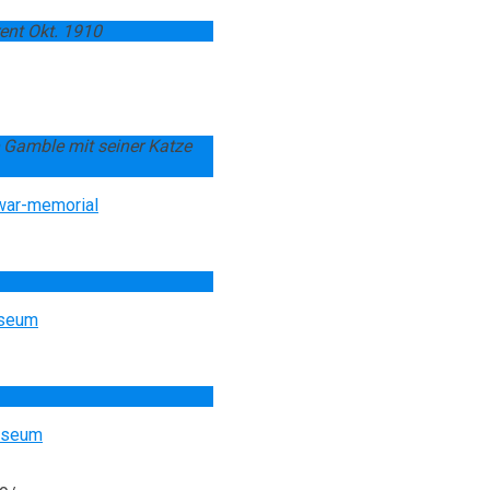
ent Okt. 1910
 Gamble mit seiner Katze
n-war-memorial
useum
museum