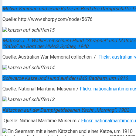
Melvin Vaniman und seine Katze an Bord des Dampfschiffs Tr
Quelle: http://www.shorpy.com/node/5676
Matrose J. T. Walker mit seinem Hund “Shrapnel” und Matrose
“Salvo” an Bord der HMAS Sydney, 1940
Quelle: Australian War Memorial collection. /
Flickr: australia
Schwarze Katze und Hund auf der HMS Badham, um 1916
Quelle: National Maritime Museum /
Flickr: nationalmaritimem
Kätzchen auf der Dampfgetriebenen Yacht „Morning“, 1902
Quelle: National Maritime Museum /
Flickr: nationalmaritime