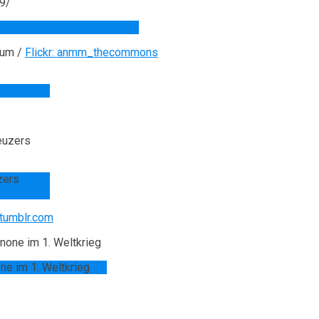
eum /
Flickr: anmm_thecommons
zers
.tumblr.com
ne im 1. Weltkrieg