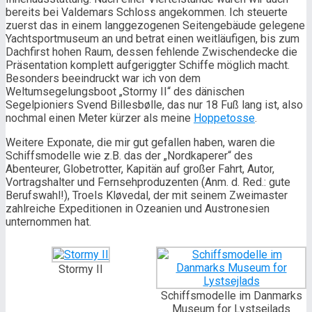
bereits bei Valdemars Schloss angekommen. Ich steuerte
zuerst das in einem langgezogenen Seitengebäude gelegene
Yachtsportmuseum an und betrat einen weitläufigen, bis zum
Dachfirst hohen Raum, dessen fehlende Zwischendecke die
Präsentation komplett aufgeriggter Schiffe möglich macht.
Besonders beeindruckt war ich von dem
Weltumsegelungsboot „Stormy II“ des dänischen
Segelpioniers Svend Billesbølle, das nur 18 Fuß lang ist, also
nochmal einen Meter kürzer als meine
Hoppetosse
.
Weitere Exponate, die mir gut gefallen haben, waren die
Schiffsmodelle wie z.B. das der „
Nordkaperer“ des
Abenteurer, Globetrotter, Kapitän auf großer Fahrt, Autor,
Vortragshalter und Fernsehproduzenten (Anm. d. Red.: gute
Berufswahl!), Troels Kløvedal, der mit seinem Zweimaster
zahlreiche Expeditionen in Ozeanien und Austronesien
unternommen hat.
Stormy II
Schiffsmodelle im Danmarks
Museum for Lystsejlads