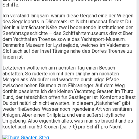
Schiffe.
Ich verstand langsam, warum diese Gegend eine der Wiegen
des Segelsports in Dänemark ist. Nicht umsonst findest Du
hier in allernächster Nähe zwei bedeutende Institutionen der
Seefahrtsgeschichte – das Schiffahrtsmuseums direkt über
dem Yachthafen Troense sowie das Yachtsport-Museum,
Danmarks Museum for Lystsejlads, welches im Valdemars
Slot auch auf der Insel Tåsinge nahe des Dorfes Troense zu
finden ist.
Letzterem wollte ich am nächsten Tag einen Besuch
abstatten. So ruderte ich mit dem Dinghy am nächsten
Morgen ans Waldufer und wanderte durch urige Pfade
zwischen hohen Bäumen zum Fähranleger. Auf dem Weg
dorthin passierte ich den kleinen Yachtsteg Grasten im Thurø
Bund, der tatsächlich offen für Gastlieger ist. Komfort solltest
Du dort natürlich nicht erwarten. In diesem „Naturhafen“ gibt
weder fließendes Wasser noch irgendeine Art von sanitären
Anlagen. Aber einen Grillplatz und eine äußerst idyllische
Umgebung. Also eigentlich alles, was man so braucht und es
kostet auch nur 50 Kronen (ca. 7 €) pro Schiff pro Nacht.