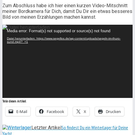
Zum Abschluss habe ich hier einen kurzen Video-Mitschnitt
meiner Bordkamera für Dich, damit Du Dir ein etwas besseres
Bild von meinen Erzählungen machen kannst.
Video-
Media error: Format(s) not supported or source(s) not found
Player
Datei herunterladen: https://www.segellos.de/wp-content/uploads/segeln-im-thuro-
sund.mp4?_=1
Teile diesen Artikel
E-Mail
Facebook
X
Drucken
So findest Du ein Winterlager für Deine
Letzter Artikel
Yacht