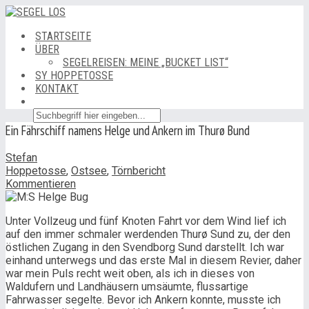
STARTSEITE
ÜBER
SEGELREISEN: MEINE „BUCKET LIST“
SY HOPPETOSSE
KONTAKT
Ein Fährschiff namens Helge und Ankern im Thurø Bund
Stefan
Hoppetosse
,
Ostsee
,
Törnbericht
Kommentieren
Unter Vollzeug und fünf Knoten Fahrt vor dem Wind lief ich
auf den immer schmaler werdenden Thurø Sund zu, der den
östlichen Zugang in den Svendborg Sund darstellt. Ich war
einhand unterwegs und das erste Mal in diesem Revier, daher
war mein Puls recht weit oben, als ich in dieses von
Waldufern und Landhäusern umsäumte, flussartige
Fahrwasser segelte. Bevor ich Ankern konnte, musste ich