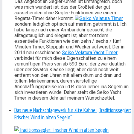
Das Angebot an Segler-Uhren ist umfangreich, doch
was mich wundert ist, das der Großteil der gut
aussehenden ohne Segler-Funktionen wie einem
Regatta-Timer daher kommt,
sondern lediglich optisch auf maritim getrimmt ist. Ich
habe lange nach einer Armbanduhr gesucht, die
alltagstauglich und elegant ist, aber trotzdem
essentielle Funktionen wie den zehn / sechs / fünf
Minuten Timer, Stoppuhr und Wecker aufweist. Der in
2014 neu erschienene
Seiko Velatura Yacht Timer
verbindet für mich diese Eigenschaften zu einem
vernünftigen Preis von ab 590 Euro, der zwar deutlich
über der Swatch Klasse liegt, aber doch noch weit
entfernt von den Uhren mit allem drum und dran und
tollem Markennamen, deren vierstellige
Anschaffungspreise ich i.d.R. doch lieber ins Segeln an
sich investieren würde. Daher steht die Seiko Yacht
Timer in diesem Jahr auf meinem Wunschzettel.
Das neue Nachschlagewerk für alte Kähne:
„Traditionssegler:
Frischer Wind in alten Segeln“