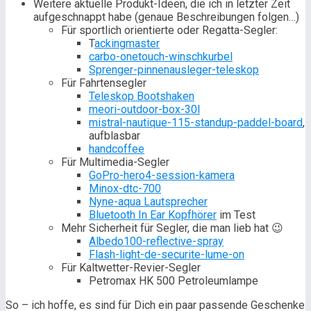
Weitere aktuelle Produkt-Ideen, die ich in letzter Zeit
aufgeschnappt habe (genaue Beschreibungen folgen…)
Für sportlich orientierte oder Regatta-Segler:
T
ackingmaster
carbo-onetouch-winschkurbel
Sprenger-pinnenausleger-teleskop
Für Fahrtensegler
Teleskop Bootshaken
meori-outdoor-box-30l
mistral-nautique-115-standup-paddel-board
,
aufblasbar
handcoffee
Für Multimedia-Segler
GoPro-hero4-session-kamera
Minox-dtc-700
Nyne-aqua Lautsprecher
Bluetooth In Ear Kopfhörer
im Test
Mehr Sicherheit für Segler, die man lieb hat 😉
Albedo100-reflective-spray
Flash-light-de-securite-lume-on
Für Kaltwetter-Revier-Segler
Petromax HK 500 Petroleumlampe
So – ich hoffe, es sind für Dich ein paar passende Geschenke