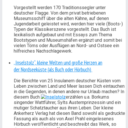
Vorgestellt werden 170 Traditionssegler unter
deutscher Flagge. Von dem privat betriebenen
Museumsschiff über die alten Kähne, auf denen
Jugendarbeit geleistet wird, werden hier viele (Boots-)
Typen der Klassikerszene vorgestellt. Das Buch ist
lexikalisch aufgebaut und mit Essays zum Thema
Bootstypen und Museumshäfen ergänzt und somit bei
vielen Törns oder Ausflügen an Nord- und Ostsee ein
hilfreiches Nachschlagewerk.
„Inselstolz“, kleine Welten und große Herzen an
der Nordseeküste (als Buch oder Hörbuch)
Die Berichte von 25 Insulanern deutscher Küsten vom
Leben zwischen Land und Meer lassen Dich eintauchen
in die Gegenden, in denen andere nur Urlaub machen? In
diesem Buch
erzählen u.a. Borkums
singender Wattführer, Sylts Austernprinzessin und ein
mutiger Schatztaucher aus ihren Leben. Der kleine
Ankerherz Verlag hat diesen Band sowohl als gedruckte
Fassung als auch als von Axel Prahl eingelesenes
Hörbuch veröffentlicht und beschreibt das Werk, so