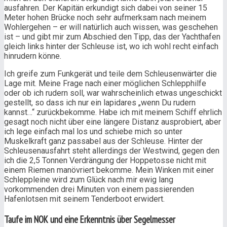
ausfahren. Der Kapitän erkundigt sich dabei von seiner 15
Meter hohen Brücke noch sehr aufmerksam nach meinem
Wohlergehen – er will natürlich auch wissen, was geschehen
ist – und gibt mir zum Abschied den Tipp, das der Yachthafen
gleich links hinter der Schleuse ist, wo ich wohl recht einfach
hinrudern könne.
Ich greife zum Funkgerät und teile dem Schleusenwärter die
Lage mit. Meine Frage nach einer möglichen Schlepphilfe
oder ob ich rudern soll, war wahrscheinlich etwas ungeschickt
gestellt, so dass ich nur ein lapidares „wenn Du rudern
kannst…“ zurückbekomme. Habe ich mit meinem Schiff ehrlich
gesagt noch nicht über eine längere Distanz ausprobiert, aber
ich lege einfach mal los und schiebe mich so unter
Muskelkraft ganz passabel aus der Schleuse. Hinter der
Schleusenausfahrt steht allerdings der Westwind, gegen den
ich die 2,5 Tonnen Verdrängung der Hoppetosse nicht mit
einem Riemen manövriert bekomme. Mein Winken mit einer
Schleppleine wird zum Glück nach mir ewig lang
vorkommenden drei Minuten von einem passierenden
Hafenlotsen mit seinem Tenderboot erwidert.
Taufe im NOK und eine Erkenntnis über Segelmesser