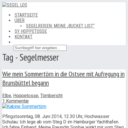
STARTSEITE
ÜBER
SEGELREISEN: MEINE „BUCKET LIST“
SY HOPPETOSSE
KONTAKT
Tag - Segelmesser
Wie mein Sommertörn in die Ostsee mit Aufregung in
Brunsbüttel begann
Elbe
,
Hoppetosse
,
Törnbericht
1 Kommentar
Pfingstsonntag, 08. Juni 2014, 12.30 Uhr, Hochwasser
Schulau: Ich lege ab vom Steg D im Hamburger Yachthafen.
Ich fahre Einhand. Meine Freundin Sophie winkt mir vom Steg